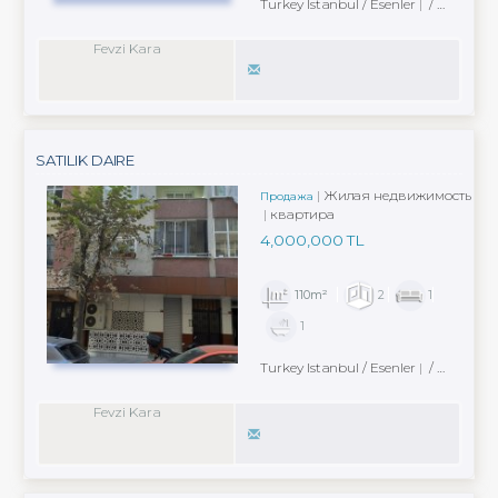
Turkey Istanbul / Esenler
/ Fevzi Çakmak Mah.
Fevzi Kara
SATILIK DAIRE
Жилая недвижимость
Продажа
квартира
4,000,000 TL
110m²
2
1
1
Turkey Istanbul / Esenler
/ Fevzi Çakmak Mah.
Fevzi Kara