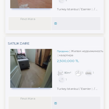
Turkey Istanbul / Esenler
/ Fevzi Çakmak Mah.
Fevzi Kara
SATILIK DAIRE
Жилая недвижимость
Продажа
квартира
2,500,000 TL
80m²
1
1
1
Turkey Istanbul / Esenler
/ Nine Hatun Mah.
Fevzi Kara