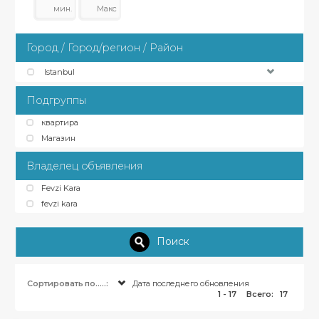
Город / Город/регион / Район
Istanbul
Подгруппы
квартира
Магазин
Владелец объявления
Fevzi Kara
fevzi kara
Поиск
Сортировать по.....:
Дата последнего обновления
1 - 17
Всего:
17