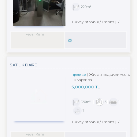
220m²
Turkey Istanbul / Esenler
/ Fevzi Çakmak Mah.
Fevzi Kara
SATILIK DAIRE
Жилая недвижимость
Продажа
квартира
5,000,000 TL
120m²
3
1
1
Turkey Istanbul / Esenler
/ Fevzi Çakmak Mah.
Fevzi Kara