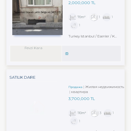
2,000,000 TL
70m²
1
1
1
Turkey Istanbul / Esenler
/ Karabayır
Fevzi Kara
SATILIK DAIRE
Жилая недвижимость
Продажа
квартира
3,700,000 TL
110m²
3
1
1