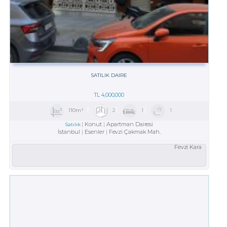
SATILIK DAIRE
TL
4,000,000
110m²
2
1
1
Konut
Apartman Dairesi
Satılık
İstanbul
Esenler
Fevzi Çakmak Mah.
Fevzi Kara