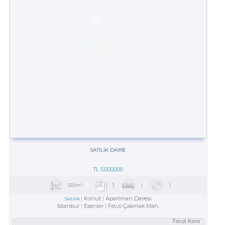
SATILIK DAIRE
TL
5,000,000
120m²
3
1
1
Konut
Apartman Dairesi
Satılık
İstanbul
Esenler
Fevzi Çakmak Mah.
Fevzi Kara