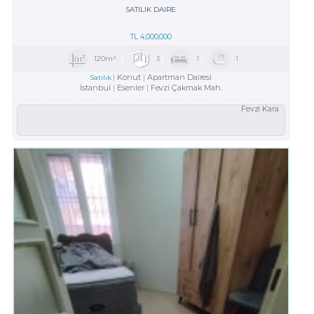
SATILIK DAIRE
TL
4,000,000
120m²
3
1
1
Konut
Apartman Dairesi
Satılık
İstanbul
Esenler
Fevzi Çakmak Mah.
Fevzi Kara