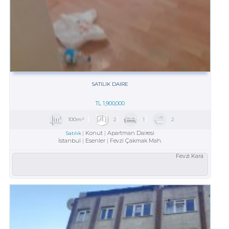
SATILIK DAIRE
TL
1,900,000
100m²
2
1
2
Konut
Apartman Dairesi
Satılık
İstanbul
Esenler
Fevzi Çakmak Mah.
Fevzi Kara