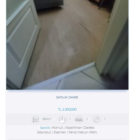
SATILIK DAIRE
TL
2,500,000
80m²
1
1
1
Konut
Apartman Dairesi
Satılık
İstanbul
Esenler
Nine Hatun Mah.