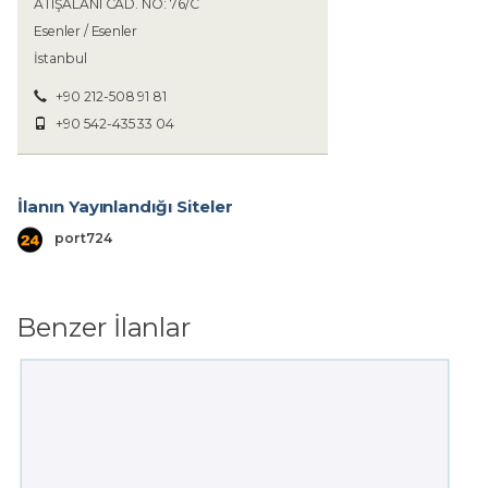
ATIŞALANI CAD. NO: 76/C
Esenler / Esenler
İstanbul
+90 212-508 91 81
+90 542-435 33 04
İlanın Yayınlandığı Siteler
port724
Benzer İlanlar