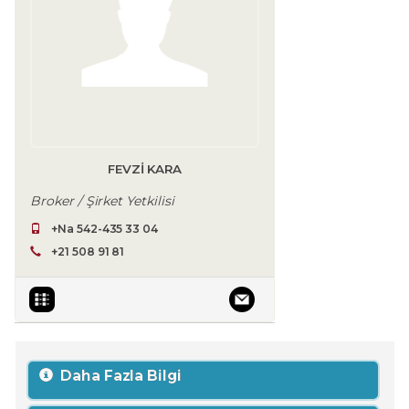
FEVZI KARA
Broker / Şirket Yetkilisi
+Na 542-435 33 04
+21 508 91 81
Daha Fazla Bilgi