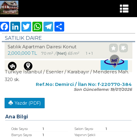
Facebook
LinkedIn
Twitter
WhatsApp
Telegram
Share
SATILIK DAIRE
Satılık Apartman Dairesi Konut
2,000,000 TL
70 m²
/
(Net)
65 m²
1 + 1
Türkiye İstanbul / Esenler
/ Karabayır
/ Menderes Mah.
320 sk.
Ref.No:
Demirci
/ İlan No:
f-220770-384
Son Güncelleme:
19/07/2026
Yazdır (PDF)
Ana Bilgi
Oda Sayısı
1
Salon Sayısı
1
Banyo Sayısı
1
Yapının Şekli