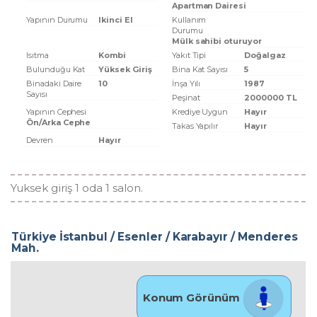
Apartman Dairesi
Yapının Durumu
Ikinci El
Kullanım
Durumu
Mülk sahibi oturuyor
Isıtma
Kombi
Yakıt Tipi
Doğalgaz
Bulunduğu Kat
Yüksek Giriş
Bina Kat Sayısı
5
Binadaki Daire
10
İnşa Yılı
1987
Sayısı
Peşinat
2000000 TL
Yapının Cephesi
Krediye Uygun
Hayır
Ön/Arka Cephe
Takas Yapılır
Hayır
Devren
Hayır
Yuksek giriş 1 oda 1 salon.
Türkiye İstanbul / Esenler
/ Karabayır
/ Menderes
Mah.
Konum Görünüm