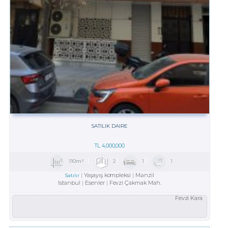
SATILIK DAIRE
TL
4,000,000
110m²
2
1
1
Yaşayış kompleksi
Mənzil
Satılır
Istanbul
Esenler
Fevzi Çakmak Mah.
Fevzi Kara