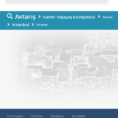
Axtarış
Satılır-Yaşayış kompleksi
Mənzil
Istanbul
Esenler
Ana Sayfa
Arama
Satılıklar
Kiralıklar