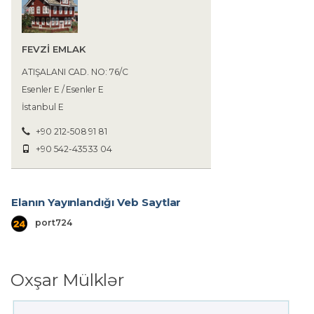
FEVZİ EMLAK
ATIŞALANI CAD. NO: 76/C
Esenler E / Esenler E
İstanbul E
+90 212-508 91 81
+90 542-435 33 04
Elanın Yayınlandığı Veb Saytlar
port724
Oxşar Mülklər