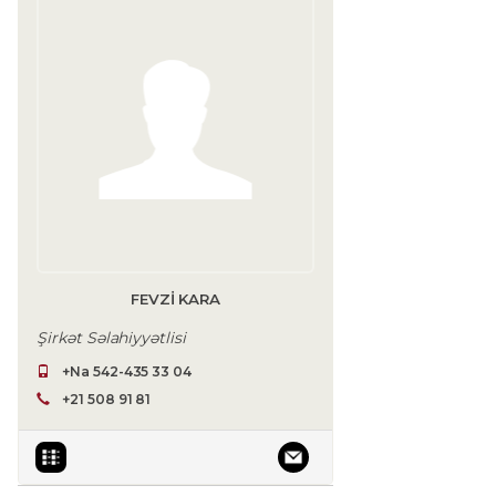
FEVZI KARA
Şirkət Səlahiyyətlisi
+Na 542-435 33 04
+21 508 91 81