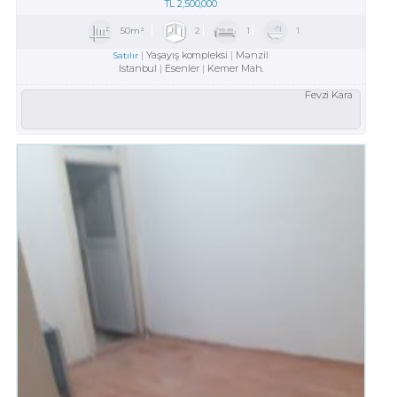
TL
2,500,000
50m²
2
1
1
Yaşayış kompleksi
Mənzil
Satılır
Istanbul
Esenler
Kemer Mah.
Fevzi Kara