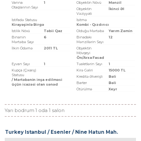
Vanna
1
Obyektin Növü
Mənzil
Otaqlarının Sayı
Obyektin
İkinci Əl
Vəziyyəti
İstifadə Statusu
İsitmə
Kirayəşinlə Birgə
Kombi - Qızdırıcı
İstilik Növü
Təbii Qaz
Olduğu Mərtəbə
Yarım Zəmin
Binanin
6
Binadakı
12
Mərtəbə Sayı
Mənzillərin Sayı
İlkin Ödəmə
2011 TL
Obyektin
Mövqeyi
Ön/Arxa Fasad
Eyvan Sayı
1
Tualetlərin Sayı
1
Kupça (Çıxarış)
Kirə Gəliri
15000 TL
Statusu
Kreditə Əlverişli
Bəli
/ Mərtəbənin inşa edilməsi
Barter
Bəli
üçün icazəsi olan sənəd
Ötürülmə
Xeyr
Yarı bodrum 1 oda 1 salon
Turkey Istanbul / Esenler
/ Nine Hatun Mah.