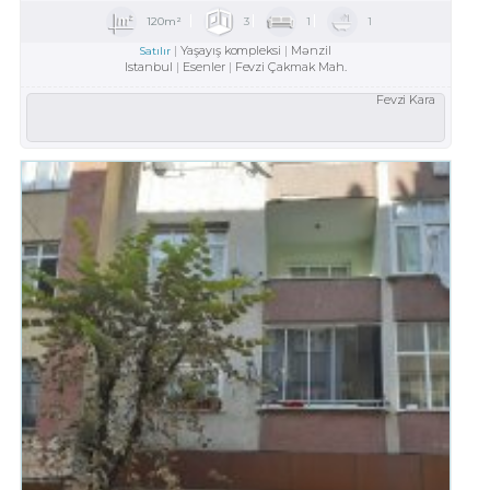
120m²
3
1
1
Yaşayış kompleksi
Mənzil
Satılır
Istanbul
Esenler
Fevzi Çakmak Mah.
Fevzi Kara