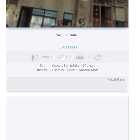
SATILIK DAIRE
TL
4,000,000
120m²
3
1
1
Yaşayış kompleksi
Mənzil
Satılır
Istanbul
Esenler
Fevzi Çakmak Mah.
Fevzi Kara