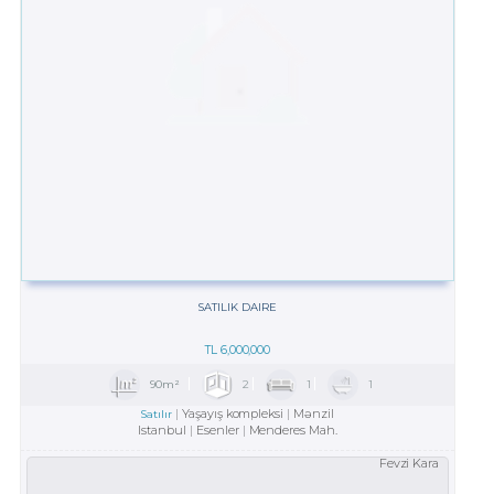
SATILIK DAIRE
TL
6,000,000
90m²
2
1
1
Yaşayış kompleksi
Mənzil
Satılır
Istanbul
Esenler
Menderes Mah.
Fevzi Kara