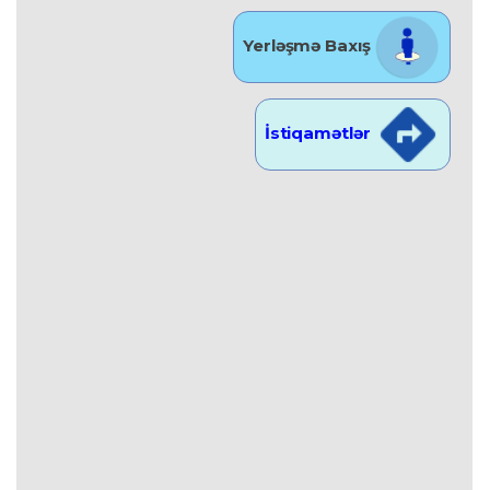
Yerləşmə Baxış
İstiqamətlər