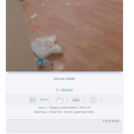
SATILIK DAIRE
TL
1,900,000
100m²
2
1
2
Yaşayış kompleksi
Mənzil
Satılır
Istanbul
Esenler
Fevzi Çakmak Mah.
Fevzi Kara