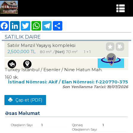
Facebook
LinkedIn
Twitter
WhatsApp
Telegram
Share
SATILIK DAIRE
Satılır Mənzil Yaşayış kompleksi
2,500,000 TL
80 m²
/
(Net)
70 m²
1 + 1
Turkey Istanbul / Esenler
/ Nine Hatun Mah.
160 sk.
İstinad Nömrəsi:
Akif
/ Elan Nömrəsi:
f-220770-375
Son Yenilənmə Tarixi:
19/07/2026
Çap et (PDF)
Əsas Məlumat
Otaqların Sayı
1
Qonaq
1
Otaqlarının Sayı